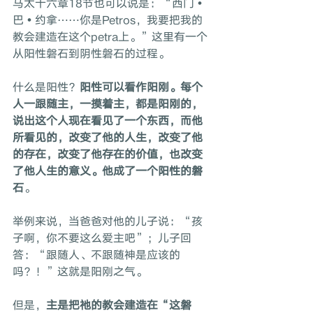
马太十六章18节也可以说是：“西门•
巴•约拿⋯⋯你是Petros，我要把我的
教会建造在这个petra上。”这里有一个
从阳性磐石到阴性磐石的过程。
什么是阳性？
阳性可以看作阳刚。每个
人一跟随主，一摸着主，都是阳刚的，
说出这个人现在看见了一个东西，而他
所看见的，改变了他的人生，改变了他
的存在，改变了他存在的价值，也改变
了他人生的意义。他成了一个阳性的磐
石
。
举例来说，当爸爸对他的儿子说：“孩
子啊，你不要这么爱主吧”；儿子回
答：“跟随人、不跟随神是应该的
吗？！”这就是阳刚之气。
但是，
主是把祂的教会建造在“这磐