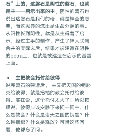
石”上的，这磐石是阴性的磐石，也就
是主——启示出来的主
。阴性的磐石也
说出这磐石是我们的母，就是神圣的恩
典，而这恩典的流出是生命分赐的事。
从阳性长到阴性，就是从主得着了启
示，经过主手的制作，产生了神人联调
合并的实际以后，结果才被建造在阴性
的petra上，也就是被建造在启示的基督
上面。
主把教会托付给彼得
说完磐石的建造后， 主又把天国的钥匙
交给彼得，就是把祂的教会托付给彼
得。实在说，这个托付太大了！所以按
理说，彼得应该安静下来问一问主，什
么是教会？什么是诸天之国的钥匙？什
么是捆绑？什么是释放？可惜这些问
题，他都忘了问。