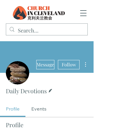
More actions
Message
Follow
Writer
Daily Devotions
Profile
Events
Profile