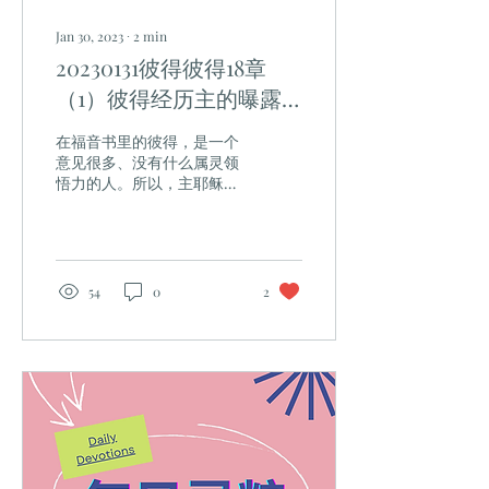
Jan 30, 2023
∙
2
min
20230131彼得彼得18章
（1）彼得经历主的曝露
和成全
在福音书里的彼得，是一个
意见很多、没有什么属灵领
悟力的人。所以，主耶稣需
要用各种的事例，一再地来
曝露他。主的曝露就是主的
成全。每一次彼得被主曝
露，都是为了叫他有一个更
高的功用。当彼得经过一个
54
0
2
又一个曝露的过程以后，他
不仅被破碎了，也成熟了。
其中最厉害的一次，就是他
否认主以后出...