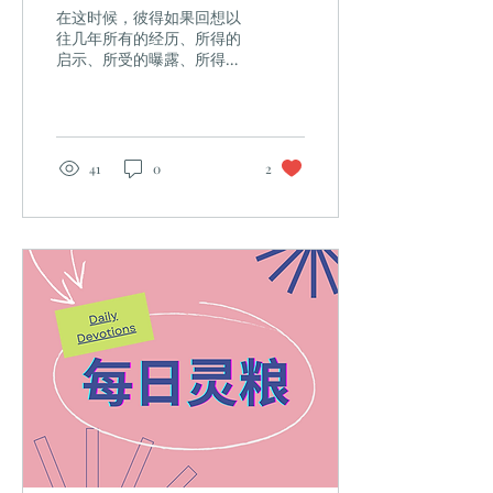
在这时候，彼得如果回想以
往几年所有的经历、所得的
启示、所受的曝露、所得的
委屈，他里面就不能不对主
满了感激和敬拜。因为在使
徒行传里的彼得，和在福音
书里的彼得，已经判若两人
了。 在福音书里，彼得经过
41
0
2
了许多主的带领。好比说，
主叫彼得看见大麻风得了医
治，叫他领会自己是一个大
麻风。主...