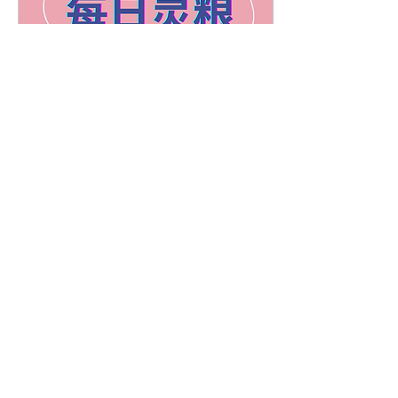
Jan 26, 2023
∙
2
min
20230127彼得彼得17章
（4）哦！一个能与圣灵
工作配合的彼得
这的确是一个崭新的局面！
面对这个局面，彼得到底是
应该欢乐、兴奋、高昂、得
胜，还是应该考虑下一步应
该做什么？我们感谢主，彼
得不仅在异象和启示里让圣
灵有工作的机会，他也能够
与圣灵的工作配合。他是一
50
0
1
个认识圣灵工作的人，他非
常合适地应付、配合这一个
圣灵的工作。...