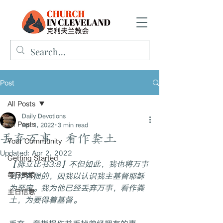
Post
All Posts
Daily Devotions
All Posts
Apr 1, 2022
3 min read
丢弃万事，看作粪土
Your Community
Updated:
Apr 2, 2022
Getting Started
【腓立比书3:8】不但如此，我也将万事
每日灵粮
当作有损的，因我以认识我主基督耶稣
为至宝。我为他已经丢弃万事，看作粪
主日信息
土，为要得着基督。