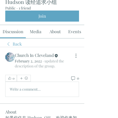
Hudson 读经追求小组
Public
·
1 friend
Join
Discussion
Media
About
Events
Back
Church In Cleveland
February 2, 2022
·
updated the
description of the group.
0
0
Write a comment...
About
如果你住在 Hudson, OH ，欢迎你参加