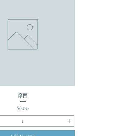
摩西
Price
$6.00