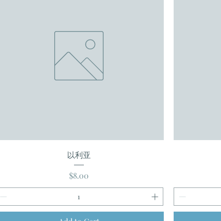
以利亚
Price
$8.00