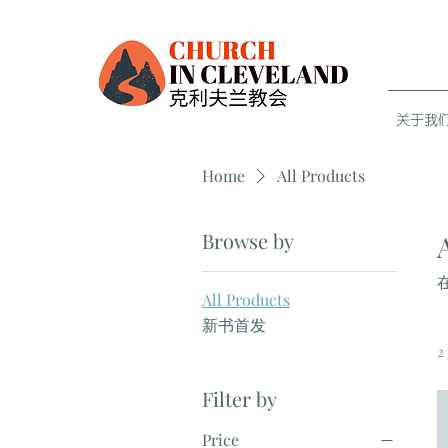
关于我们 
Home
All Products
Browse by
All Products
新书首发
2
Filter by
Price