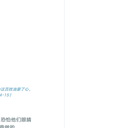
为这百姓油蒙了心，
-15）
意做的。