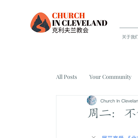
关于我们 
All Posts
Your Community
Church In Clevela
周二：不