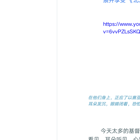
展开享受 《北
https://www.y
v=6vvPZLsSK
在他们身上，正应了以赛
耳朵发沉，眼睛闭着，恐怕
	今天太多的基督徒都是油蒙了心，耳朵发沉，眼睛闭住。为什么？主说，恐怕他们眼睛
看见，耳朵听见，心