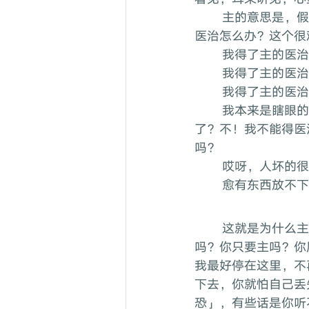
	主的意思是，假如一个人眼睛看见了，耳朵听见了，心里明白了，回转过来，得了我的
医治怎么办？这个很
	我得了主的医
	我得了主的医
	我得了主的医
	我本来是瞎眼的，没有光，有一天我看见了，知道跟随主的代价有多大了，我怎么受得
了？不！我不能得医
吗？
	哎呀，人坏的
	愈有东西放不
	这就是为什么主用了一个很强的词——唯恐。如果今天我问你，你要主吗？你是为着主
吗？你只要主吗？你
我最好停在这里，不
下去，你就怕自己丢
恐」，有些话是你听