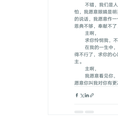
	不错，我们是人，我们会害怕这个，害怕那个，但我们还是要告诉主：「主啊，我不
怕，我愿意眼睛是明
的说话，我愿意作一
恩典不够，奉献不了
	主啊，
	求你怜悯我，
	在我的一生中，万一我有一点唯恐，求你不要有唯恐，你不要让步。就算有时候，我觉
得不行了，求你的心
主。
	主啊，
	我愿意看见你，我愿意你向我显现，我愿意你来赢得我，我愿意你给我更多的启示，我
愿意你叫我对你有更