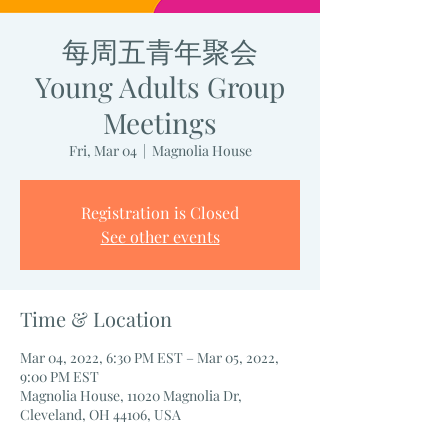
每周五青年聚会
Young Adults Group
Meetings
Fri, Mar 04
  |  
Magnolia House
Registration is Closed
See other events
Time & Location
Mar 04, 2022, 6:30 PM EST – Mar 05, 2022,
9:00 PM EST
Magnolia House, 11020 Magnolia Dr,
Cleveland, OH 44106, USA